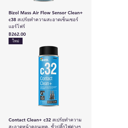
Bizol Mass Air Flow Sensor Clean+
c38 สเปร์ยทำความสะอาดเซ็นเซอร์
แอร์โฟร์
ราคา
฿262.00
ใหม่
Contact Clean+ c32 สเปร์ยทำความ
สะอาดหน้าคอนเทค, ขั้วปลั๊กไฟต่างๆ