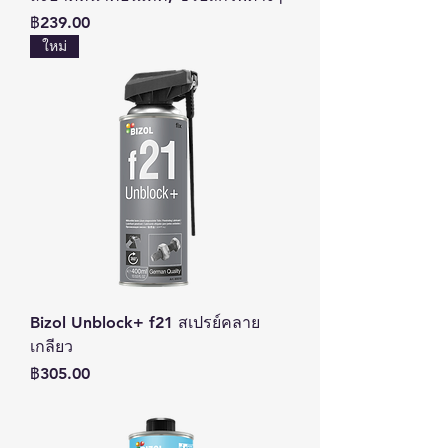
ราคา
฿239.00
ใหม่
Bizol Unblock+ f21 สเปรย์คลาย
เกลียว
ราคา
฿305.00